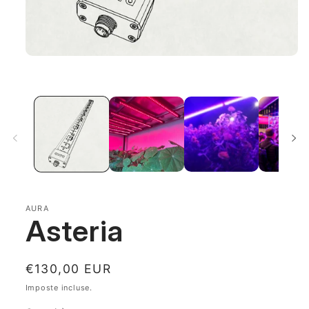
Apri
contenuti
multimediali
1
in
finestra
modale
AURA
Asteria
Prezzo
€130,00 EUR
di
Imposte incluse.
listino