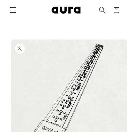
Vai
direttamente
Carrello
ai contenuti
Passa alle
informazioni
sul prodotto