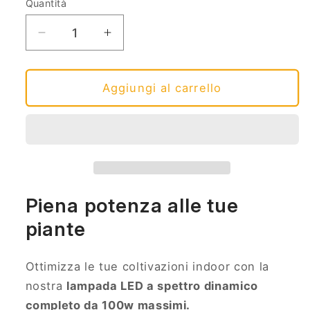
Quantità
Diminuisci
Aumenta
quantità
quantità
per
per
Asteria
Asteria
Aggiungi al carrello
Piena potenza alle tue
piante
Ottimizza le tue coltivazioni indoor con la
nostra
lampada LED a spettro dinamico
completo da 100w massimi.